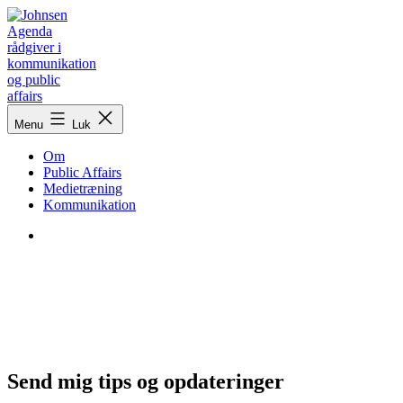
Fortsæt
til
indhold
Johnsen
Menu
Luk
Agenda
Om
Public Affairs
Medietræning
Kommunikation
Kurser, workshops og netværk
Send mig tips og opdateringer